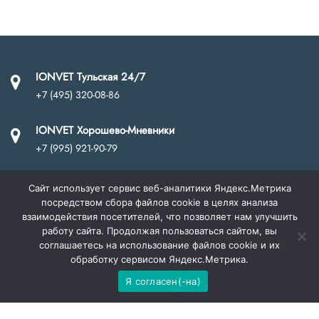
IONVET Тульская 24/7
+7 (495) 320-08-86
IONVET Хорошево-Мневники
+7 (995) 921-90-79
Вызов ветеринарного врача на дом
Сайт использует сервис веб-аналитики Яндекс.Метрика
+7 (495) 720-58-83
посредством сбора файлов cookie в целях анализа
взаимодействия посетителей, что позволяет нам улучшить
работу сайта. Продолжая пользоваться сайтом, вы
соглашаетесь на использование файлов cookie и их
обработку сервисом Яндекс.Метрика.
© Ветеринарная диагностика и хирургия IONVET 2019-2026. ИП
Ионичевская Т.В. ОГРИП 319774600065811. Указанные цены на
Я согласен(-на)
O
сайте не являются публичной офертой (ст.435 ГК РФ, cт. 437 ГК
p
РФ).
Политика конфиденциальности