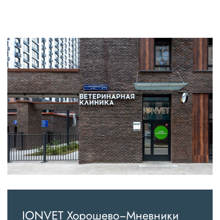
IONVET Хорошево−Мневники